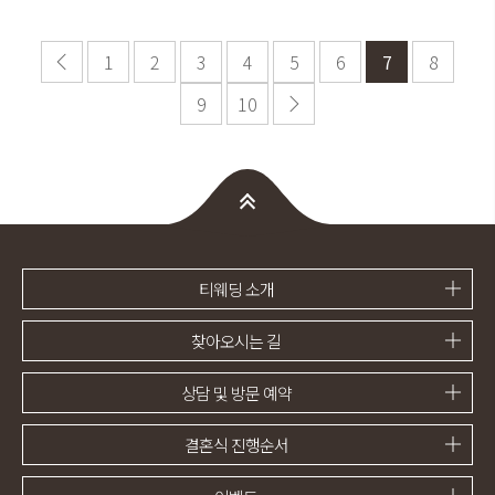
1
2
3
4
5
6
7
8
9
10
티웨딩 소개
찾아오시는 길
상담 및 방문 예약
결혼식 진행순서